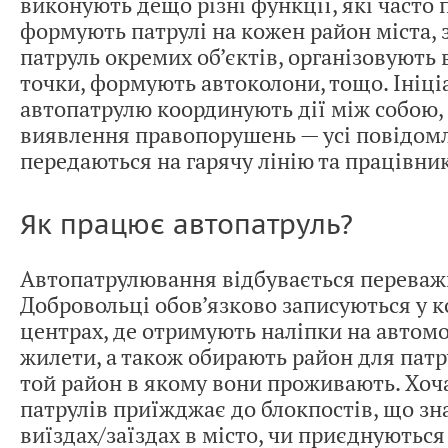
виконують дещо різні функції, які часто
формують патрулі на кожен район міста,
патруль окремих об’єктів, організовують 
точки, формують автоколони, тощо. Ініці
автопатрулю координують дії між собою, а
виявлення правопорушень — усі повідом
передаються на гарячу лінію та працівник
Як працює автопатруль?
Автопатрулювання відбувається переважн
Добровольці обов’язково записуються у 
центрах, де отримують наліпки на автомоб
жилети, а також обирають район для патр
той район в якому вони проживають. Хоча
патрулів приїжджає до блокпостів, що зн
виїздах/заїздах в місто, чи приєднуються