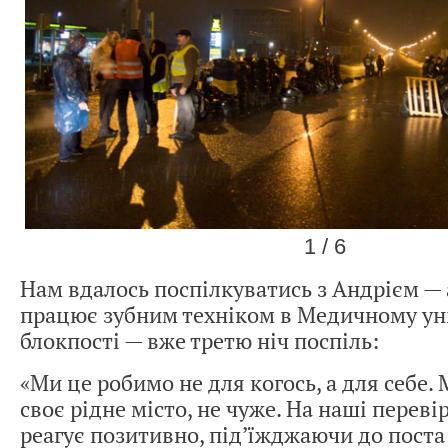
1 / 6
Нам вдалось поспілкуватись з Андрієм — 
працює зубним техніком в Медичному уні
блокпості — вже третю ніч поспіль:
«Ми це робимо не для когось, а для себе
своє рідне місто, не чуже. На наші перев
реагує позитивно, під’їжджаючи до пост