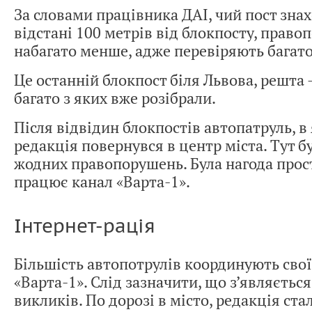
За словами працівника ДАІ, чий пост зна
відстані 100 метрів від блокпосту, право
набагато менше, адже перевіряють багат
Це останній блокпост біля Львова, решта —
багато з яких вже розібрали.
Після відвідин блокпостів автопатруль, в
редакція повернувся в центр міста. Тут б
жодних правопорушень. Була нагода прос
працює канал «Варта-1».
Інтернет-рація
Більшість автопотрулів координують свої 
«Варта-1». Слід зазначити, що з’являєтьс
викликів. По дорозі в місто, редакція ста