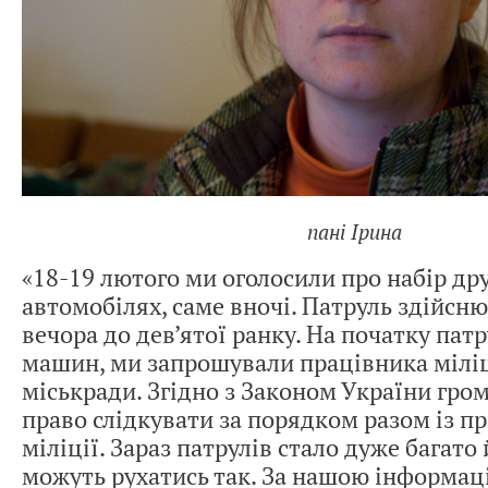
пані Ірина
«18-19 лютого ми оголосили про набір др
автомобілях, саме вночі. Патруль здійсню
вечора до дев’ятої ранку. На початку пат
машин, ми запрошували працівника міліці
міськради. Згідно з Законом України гр
право слідкувати за порядком разом із п
міліції. Зараз патрулів стало дуже багато
можуть рухатись так. За нашою інформац