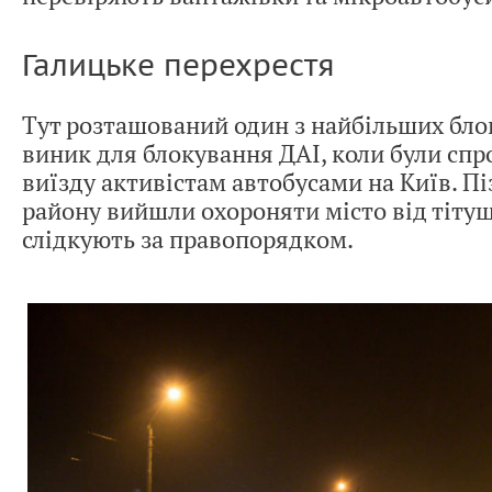
Галицьке перехрестя
Тут розташований один з найбільших блок
виник для блокування ДАІ, коли були сп
виїзду активістам автобусами на Київ. П
району вийшли охороняти місто від тітушо
слідкують за правопорядком.