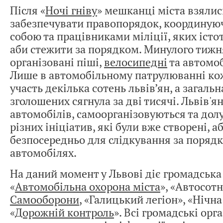
Після «
Ночі гніву
» мешканці міста взялис
забезпечувати правопорядок, координуюч
собою та працівниками міліції, яких істо
аби стежити за порядком. Минулого тижн
організовані піші,
велосипедні
та автомоб
Лише в автомобільному патрулюванні кож
участь декілька сотень львів’ян, а загальн
зголошених сягнула за дві тисячі. Львів'я
автомобілів, самоорганізовуються та дол
різних ініціатив, які були вже створені, а
безпосередньо для слідкування за порядк
автомобілях.
На даний момент у Львові діє громадська
«
Автомобільна охорона міста
», «Автосотн
Самооборони
, «Галицький легіон», «Нічна
«
Дорожній контроль
». Всі громадські орга