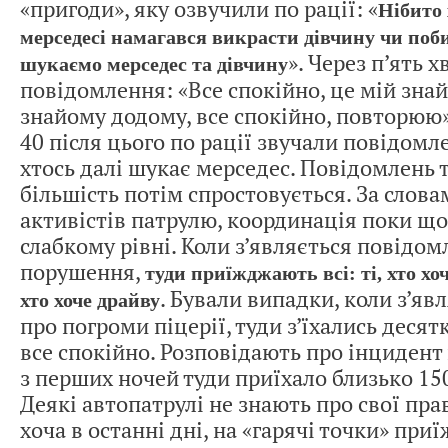
«пригоди», яку озвучили по рації: «
Нібито 
мерседесі намагався викрасти дівчину чи поби
». Через п’ять 
шукаємо мерседес та дівчину
повідомлення: «Все спокійно, це мій зна
знайому додому, все спокійно, повторюю
40 після цього по рації звучали повідомле
хтось далі шукає мерседес. Повідомлень т
більшість потім спростовується. За слов
активістів патрулю, координація поки що
слабкому рівні. Коли з’являється повідо
порушення,
туди приїжджають всі: ті, хто хоч
. Бували випадки, коли з’яв
хто хоче драйву
про погроми піцерії, туди з’їхались десят
все спокійно. Розповідають про інцидент 
з перших ночей туди приїхало близько 15
Деякі автопатрулі не знають про свої прав
хоча в останні дні, на «гарячі точки» пр