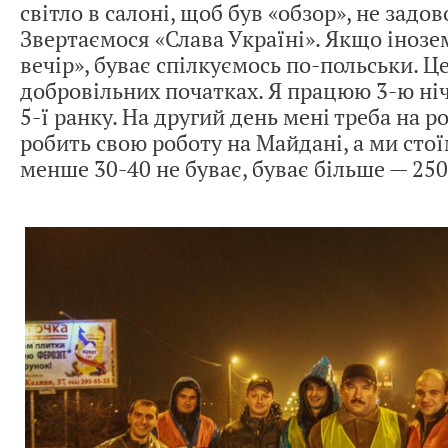
світло в салоні, щоб був «обзор», не задо
Звертаємося «Слава Україні». Якщо іноз
вечір», буває спілкуємось по-польськи. Це
добровільних початках. Я працюю 3-ю ніч,
5-ї ранку. На другий день мені треба на р
робить свою роботу на Майдані, а ми стої
менше 30-40 не буває, буває більше — 250