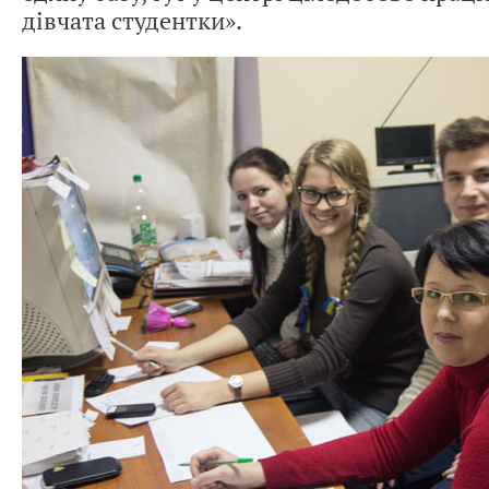
дівчата студентки».