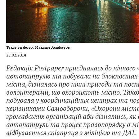
Текст та фото: Максим Асафатов
25.02.2014
Редакція Postpaper приєдналась до нічного
автопатрулю та побувала на блокпостах п
міста, дізналась про нічні пригоди та посп
волонтерами, що охороняють місто. Також
побувала у координаційних центрах та пос
керівниками Самооборони, «Охорони міст
громадських організацій аби дізнатись, як
автопатруль та процес правопорядку в мі
відбувається співпраця з міліцією та ДАІ.