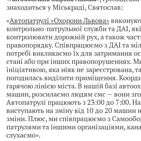
знаходиться у Міськраді, Святослав:
«
Автопатрулі «Охорони Львова»
виконуют
контрольно-патрульної служби та ДАІ, як
контролювати дорожній рух, а також час
правопорядку. Співпрацюємо з ДАІ та міл
потребі викликаємо їх для затримання ос
стані або при інших правопорушеннях. М
ініціативою, яка ніяк не зареєстрована, т
погодилась виділити приміщення. Координ
гарячою лінією міста. В нашій базі автоо
машин, розсилаємо людям смс — вони зго
Автопатрулі працюють з 23:00 до 7:00. На
виступають на зміну від 10 до 20 машин н
зміни. Плюс, ми співпрацюємо з Самооб
патрулями та іншими організаціями, кана
слухаємо».