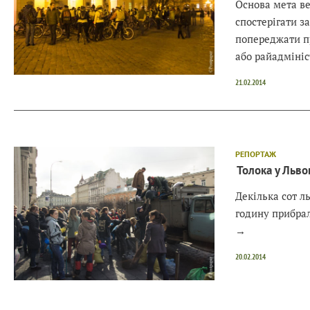
Основа мета в
спостерігати з
попереджати пр
або райадмініс
21.02.2014
РЕПОРТАЖ
Толока у Льво
Декілька сот л
годину прибрал
→
20.02.2014