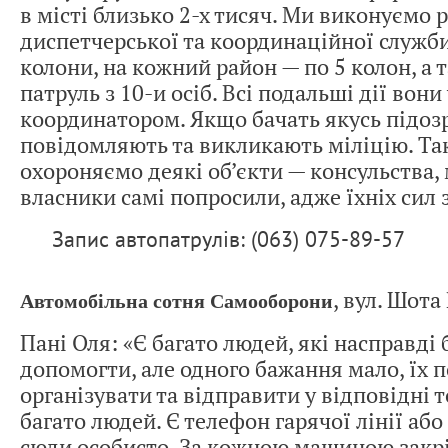
в місті близько 2-х тисяч. Ми виконуємо 
диспетчерської та координаційної служб
колони, на кожний район — по 5 колон, а
патруль з 10-и осіб. Всі подальші дії вон
координатором. Якщо бачать якусь підоз
повідомляють та викликають міліцію. Та
охороняємо деякі об’єкти — консульства,
власники самі попросили, адже їхніх сил 
Запис автопатрулів: (063) 075-89-57
, вул. Шота 
Автомобільна сотня Самооборони
Пані Оля: «Є багато людей, які насправді
допомогти, але одного бажання мало, їх 
організувати та відправити у відповідні 
багато людей. Є телефон гарячої лінії аб
сюди особисто. За кожною машиною закр