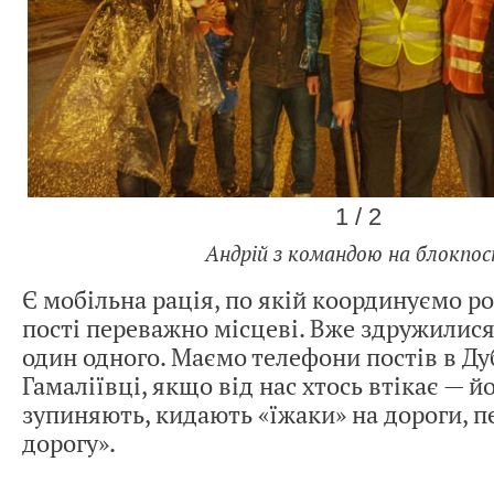
1 / 2
Андрій з командою на блокпос
Є мобільна рація, по якій координуємо р
пості переважно місцеві. Вже здружилися
один одного. Маємо телефони постів в Ду
Гамаліївці, якщо від нас хтось втікає — й
зупиняють, кидають «їжаки» на дороги, 
дорогу».