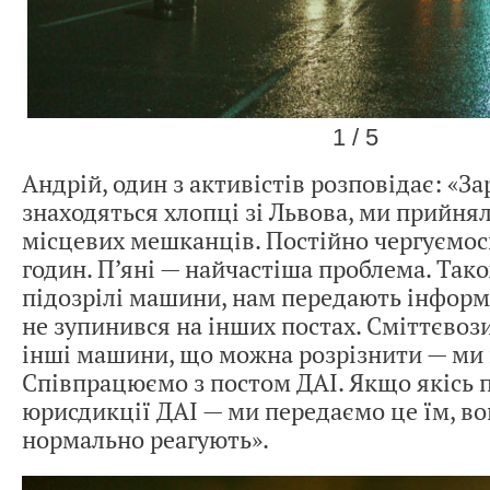
1 / 5
Андрій, один з активістів розповідає: «За
знаходяться хлопці зі Львова, ми прийнял
місцевих мешканців. Постійно чергуємось
годин. П’яні — найчастіша проблема. Так
підозрілі машини, нам передають інформа
не зупинився на інших постах. Сміттєвози
інші машини, що можна розрізнити — ми 
Співпрацюємо з постом ДАІ. Якщо якісь 
юрисдикції ДАІ — ми передаємо це їм, в
нормально реагують».