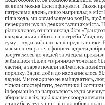
за яким можна ідентифікувати. Також пр
патрулями вдень, якщо наприклад в місті
піша хода, ми організовуємо водіїв, щоб
перекрити рух на деяких вулицях міста. 
різних точок, от наприклад біля «Грандг
шахрая, який нібито на потреби Майдану 
суму — туди виїхали наші представники. 
маємо номера телефонів та адреси добро
звертаємось до людей за місцем прожива
займалися тільки «гарячими» точками біл
частин, а зараз почали займатись повніс
порядку. За дві доби до нас записалось бі
людей. Ми говоримо не вмішуватись, лю
тільки спостерігати, десятники і сотники
інформацію та направляють куди звернут
збираємо всіх, щоб краще скоординувати
єдину базу, тут у центрі цілодобово пра