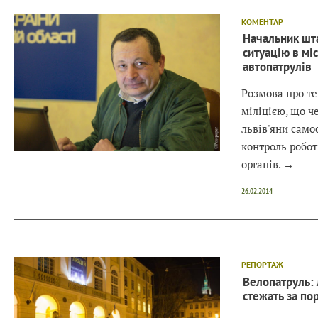
КОМЕНТАР
Начальник шта
ситуацію в міс
автопатрулів
Розмова про те
міліцією, що ч
львів'яни само
контроль робо
органів.
→
26.02.2014
РЕПОРТАЖ
Велопатруль: 
стежать за пор