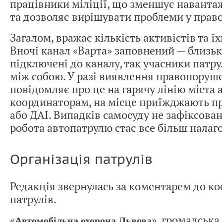
працівники міліції, що зменшує наванта
та дозволяє вирішувати проблеми у право
Загалом, вражає кількість активістів та ї
Вночі канал «Варта» заповнений — близь
підключені до каналу, так учасники патр
між собою. У разі виявлення правопоруш
повідомляє про це на гарячу лінію міста 
координаторам, на місце приїжджають пр
або ДАІ. Випадків самосуду не зафіксовано
робота автопатрулю стає все більш нала
Організація патрулів
Редакція звернулась за коментарем до к
патрулів.
«
», громадська 
Автомобільна охорона Львова