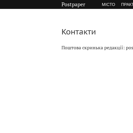
Postpaper
МІСТО
ПРАК
Контакти
Поштова скринька редакції:
po