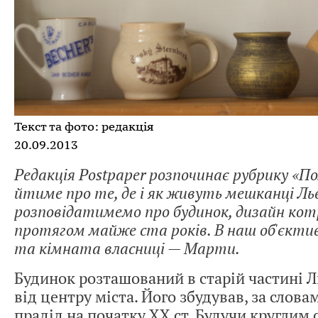
Текст та фото: редакція
20.09.2013
Редакція Postpaper розпочинає рубрику «
йтиме про те, де і як живуть мешканці Льв
розповідатимемо про будинок, дизайн ко
протягом майже ста років. В наш об'єкти
та кімната власниці — Марти.
Будинок розташований в старій частині Л
від центру міста. Його збудував, за слова
прадід на початку ХХ ст. Будучи круглим 