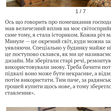
1 / 7
Ось що говорить про помешкання господ
мав величезний вплив на моє світоспри
саме тому, я стала істориком. Кожна річ м
Минуле — це окремий світ, куди можна з
уявляючи. Спеціально у будинку майже ні
це поступово склався, як ми це називаєм
дизайн. Ми зберігали старі речі, ремонтув
використовували знову. Треба бачити пот
підвалі воно може бути некрасиве, а від
потім використати. Тим паче, за радянськ
грошей купити щось нове, а тому зберегл
ставлення».