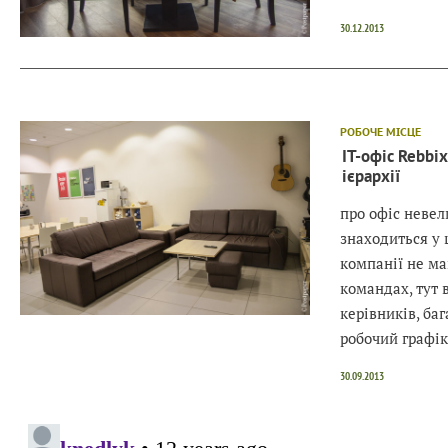
30.12.2013
РОБОЧЕ МІСЦЕ
IT-офіс Rebbi
ієрархії
про офіс невел
знаходиться у 
компанії не м
командах, тут 
керівників, ба
робочий графік
30.09.2013