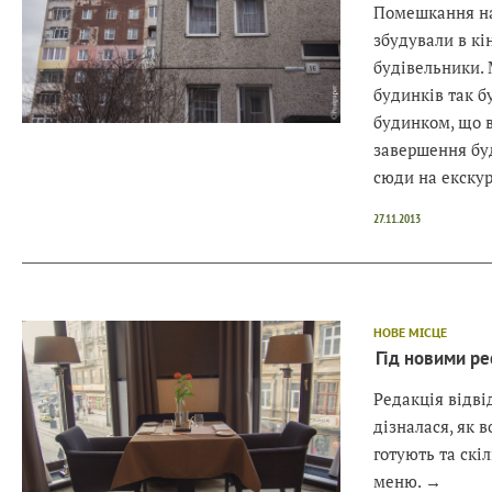
Помешкання на
збудували в кі
будівельники. 
будинків так б
будинком, що в
завершення бу
сюди на екску
27.11.2013
НОВЕ МІСЦЕ
Гід новими ре
Редакція відві
дізналася, як 
готують та скі
меню.
→