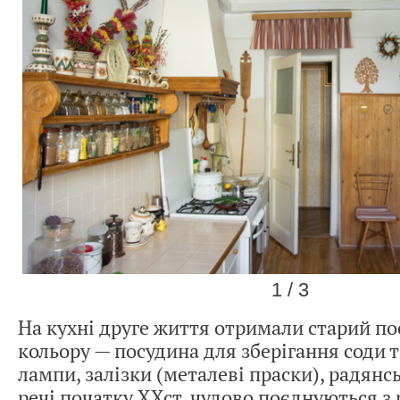
1 / 3
На кухні друге життя отримали старий по
кольору — посудина для зберігання соди т
лампи, залізки (металеві праски), радянс
речі початку ХХст. чудово поєднуються з