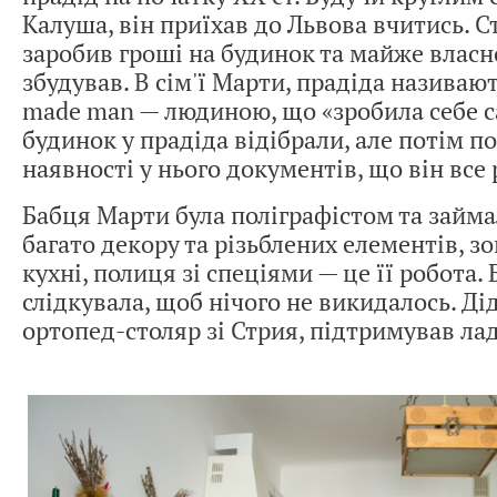
Калуша, він приїхав до Львова вчитись. С
заробив гроші на будинок та майже власн
збудував. В сім'ї Марти, прадіда називают
made man — людиною, що «зробила себе са
будинок у прадіда відібрали, але потім п
наявності у нього документів, що він все
Бабця Марти була поліграфістом та займа
багато декору та різьблених елементів, з
кухні, полиця зі спеціями — це її робота.
слідкувала, щоб нічого не викидалось. Дід
ортопед-столяр зі Стрия, підтримував лад