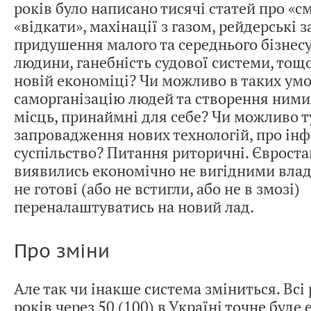
років було написано тисячі статей про «
«відкати», махінації з газом, рейдерські 
придушення малого та середнього бізнес
людини, ганебність судової системи, тощо
новій економіці? Чи можливо в таких ум
саморганізацію людей та створення ними
місць, принаймні для себе? Чи можливо т
запровадження нових технологій, про ін
суспільство? Питання риторичні. Єврост
виявились економічно не вигідними влад
не готові (або не встигли, або не в змозі)
переналаштуватись на новий лад.
Про зміни
Але так чи інакше система зміниться. Всі
років через 50 (100) в Україні точне буде