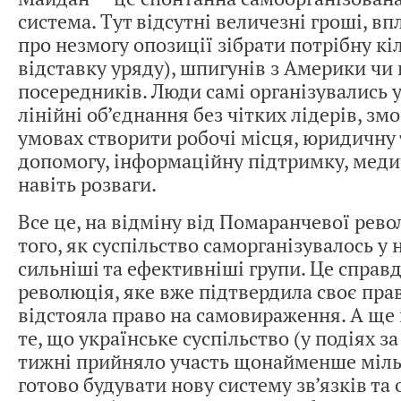
система. Тут відсутні величезні гроші, вп
про незмогу опозиції зібрати потрібну кіл
відставку уряду), шпигунів з Америки чи
посередників. Люди самі організувались у
лінійні об’єднання без чітких лідерів, змо
умовах створити робочі місця, юридичну 
допомогу, інформаційну підтримку, меди
навіть розваги.
Все це, на відміну від Помаранчевої рев
того, як суспільство саморганізувалось у 
сильніші та ефективніші групи. Це справ
революція, яке вже підтвердила своє прав
відстояла право на самовираження. А ще 
те, що українське суспільство (у подіях за
тижні прийняло участь щонайменше міл
готово будувати нову систему зв’язків та о