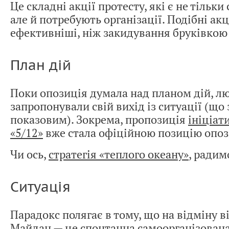
Це складні акції протесту, які є не тільк
але й потребують організації. Подібні акц
ефективніші, ніж закидування бруківкою
План дій
Поки опозиція думала над планом дій, л
запропонували свій вихід із ситуації (що 
показовим). Зокрема, пропозиція
ініціат
«5/12»
вже стала офіційною позицію опоз
Чи ось,
стратегія «теплого океану»
, радим
Ситуація
Парадокс полягає в тому, що на відміну ві
Майдан — це спонтанна самоорганізован