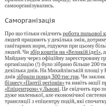
самоорганізувались.
Саморганізація
Про що тільки свідчить
робота польової к
людей працюють у декілька змін, дотрим
санітарних норм, годуючи при цьому більш
людей. Чи
збір коштів на «Великій ідеї»
, 
Майдану через офіційну зареєстровану г
організацію (!) було зібрано більше 200 ти
декілька днів. На Михайлівській площі у 
днів
зібрали понад 300 тис грн
. Чи заклик
бізнесу «Партії регіонів»
та навіть акції 
«Епіцентром» у Львові
. Це свідчить про 
дуже маленької, але економічної системи
трансляції з епіцентру подій, які спочат