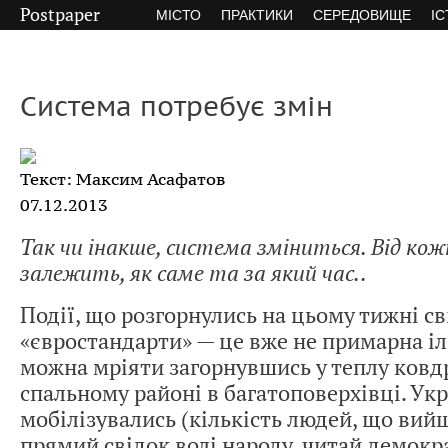
Postpaper
МІСТО
ПРАКТИКИ
СЕРЕДОВИЩЕ
ІС
Система потребує змін
Текст: Максим Асафатов
07.12.2013
Так чи інакше, система зміниться. Від кож
залежить, як саме та за який час..
Події, що розгорнулись на цьому тижні св
«євростандарти» — це вже не примарна іл
можна мріяти загорнувшись у теплу ковдр
спальному районі в багатоповерхівці. Укр
мобілізувались (кількість людей, що вий
прямий свідок волі народу, читай демокра