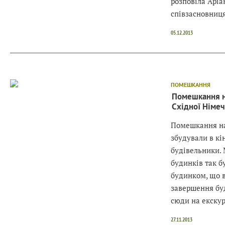
розповіла Арі
співзасновниця
05.12.2013
ПОМЕШКАННЯ
Помешкання на
Східної Німеч
Помешкання на
збудували в кі
будівельники. 
будинків так б
будинком, що в
завершення бу
сюди на екску
27.11.2013