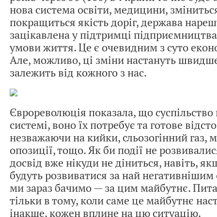
нова система освіти, медицини, зміниться
покращиться якість доріг, держава нареш
зацікавлена у підтримці підприємництва
умови життя. Це є очевидним з суто екон
Але, можливо, ці зміни настануть швидше
залежить від кожного з нас.
Єврореволюція показала, що суспільство 
системі, воно їх потребує та готове відс
незважаючи на кийки, сльозогінний газ, м
опозиції, тощо. Як би події не розвивалис
досвід вже нікуди не діниться, навіть, я
будуть розвиватися за най негативнішим 
ми зараз бачимо — за цим майбутнє. Пит
тільки в тому, коли саме це майбутнє нас
інакше, кожен вплине на цю ситуацію.