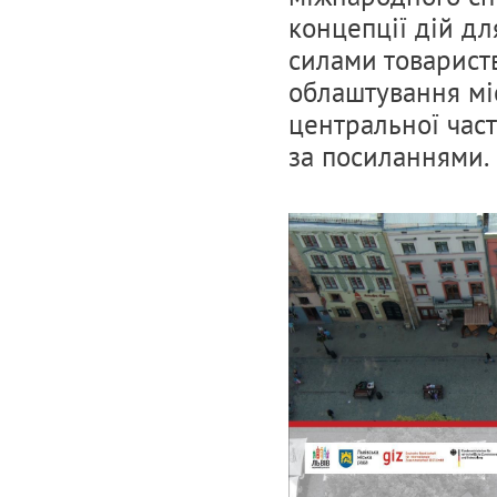
концепції дій дл
силами товарист
облаштування мі
центральної час
за посиланнями.