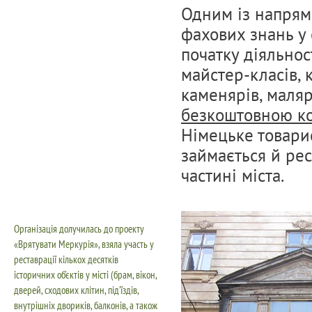
Одним із напрямк
фахових знань у 
початку діяльнос
майстер-класів, 
каменярів, маляр
безкоштовною к
Німецьке товари
займається й ре
частині міста.
Організація долучилась до проекту
«
Врятувати Меркурія
», взяла участь у
реставрації кількох десятків
історичних об’єктів у місті (брам, вікон,
дверей, сходових клітин, під’їздів,
внутрішніх двориків, балконів, а також