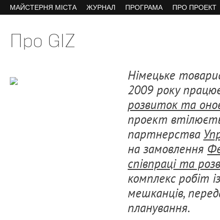
МАЙСТЕРНЯ МІСТА
ЖУРНАЛ
ПРОГРАМА
ПРО ПРОЕКТ
Про GIZ
Німецьке товари
2009 року працює
розвиток та оно
проект втілюєть
партнерства
Уп
на замовлення
Фе
співпраці та роз
комплекс робіт і
мешканців, перед
планування.