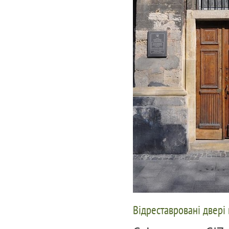
Відреставровані двері н