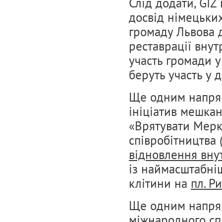
Слід додати, GIZ
досвід німецьких
громаду Львова д
реставрації внут
участь громади у
беруть участь у 
Ще одним напрям
ініціатив мешкан
«Врятувати Мерк
співробітництва 
відновлення внут
із наймасштабні
клітини на
пл. Р
Ще одним напрям
міжнародного спі