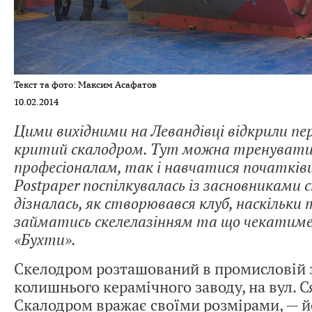
Текст та фото: Максим Асафатов
10.02.2014
Цими вихідними на Левандівці відкрили пе
критий скалодром. Тут можна тренувати
професіоналам, так і навчатися початківц
Postpaper поспілкувалась із засновниками
дізналась, як створювався клуб, наскільки
займатись скелелазінням та що чекатиме 
«Бухти».
Скелодром розташований в промисловій з
колишнього керамічного заводу, на вул. Ся
Скалодром вражає своїми розмірами, — 