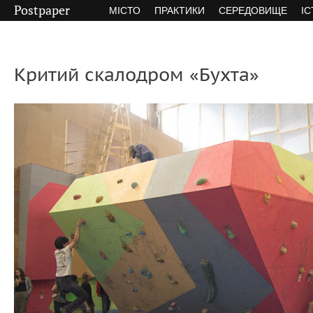
Postpaper
МІСТО
ПРАКТИКИ
СЕРЕДОВИЩЕ
ІС
Критий скалодром «Бухта»