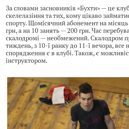
За словами засновників «Бухти» — це клу
скелелазіння та тих, кому цікаво займат
спорту. Щомісячний абонемент на місяц
грн, а на 10 занять — 200 грн. Час перебув
скалодромі — необмежений. Скалодром пр
тиждень, з 10-ї ранку до 11-ї вечора, все
спорядження є в клубі. Також, є можливіс
інструктором.