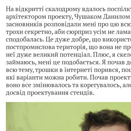
На відкритті скалодрому вдалось поспілк
архітектором проекту, Чушаком Данилом:
засновників розповідали мені про цю всю
трохи секретно, аби сюрприз усім не лама
сподобалась. Це дуже добре, що використ
постпромислова територія, що вона не пр
неї дуже великий потенціал. Плюс, я ске
займаюсь, мені це подобається. Я почав 
всю тему, трошки в інтернеті порився, п
які варіанти можна робити. Почав проект
воно все змінювалось та корегувалось, ал
досвід проектування стендів.