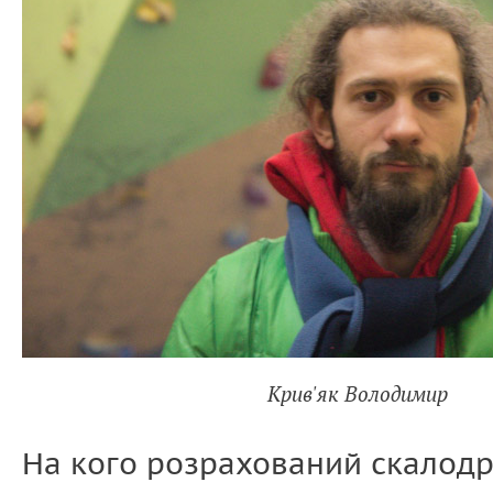
Крив'як Володимир
На кого розрахований скалод