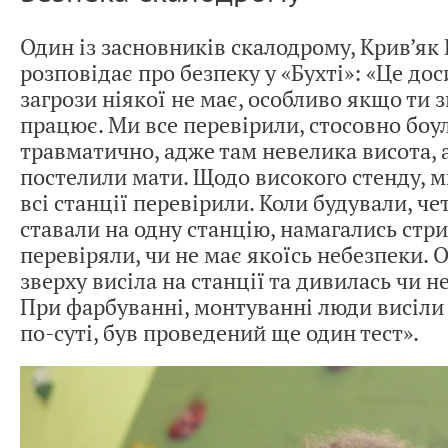
Один із засновників скалодрому, Крив’я
розповідає про безпеку у «Бухті»: «Це дос
загрози ніякої не має, особливо якщо ти 
працює. Ми все перевірили, стосовно боул
травматично, адже там невелика висота, а
постелили мати. Щодо високого стенду, м
всі станції перевірили. Коли будували, ч
ставали на одну станцію, намагались стри
перевіряли, чи не має якоїсь небезпеки.
зверху висіла на станції та дивилась чи н
При фарбуванні, монтуванні люди висіли 
по-суті, був проведений ще один тест».