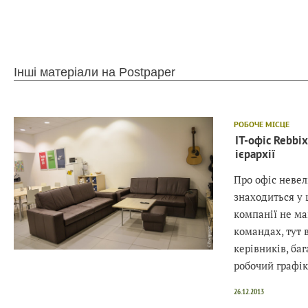
Інші матеріали на Postpaper
РОБОЧЕ МІСЦЕ
IT-офіс Rebbi
ієрархії
Про офіс невел
знаходиться у 
компанії не м
командах, тут 
керівників, ба
робочий графік
26.12.2013