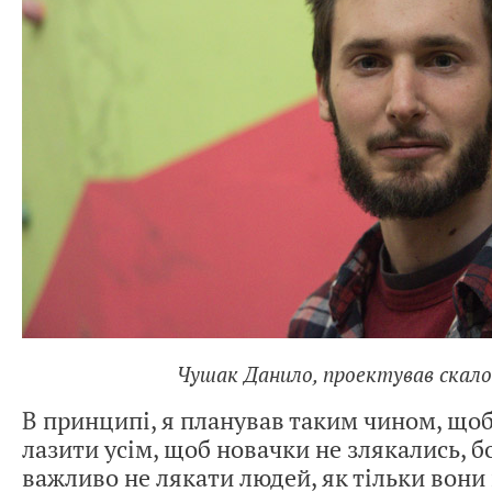
Чушак Данило, проектував скал
В принципі, я планував таким чином, що
лазити усім, щоб новачки не злякались, б
важливо не лякати людей, як тільки вон