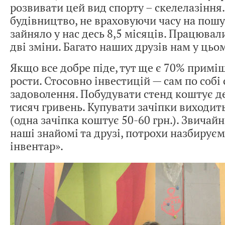
розвивати цей вид спорту – скелелазіння
будівництво, не враховуючи часу на пош
зайняло у нас десь 8,5 місяців. Працювал
дві зміни. Багато наших друзів нам у цьо
Якщо все добре піде, тут ще є 70% приміщ
рости. Стосовно інвестицій — сам по собі
задоволення. Побудувати стенд коштує д
тисяч гривень. Купувати зачіпки виходит
(одна зачіпка коштує 50-60 грн.). Звичай
наші знайомі та друзі, потрохи назбирує
інвентар».