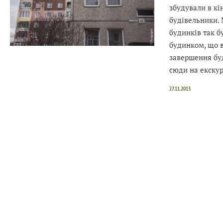
збудували в кі
будівельники. 
будинків так б
будинком, що в
завершення бу
сюди на екску
27.11.2013