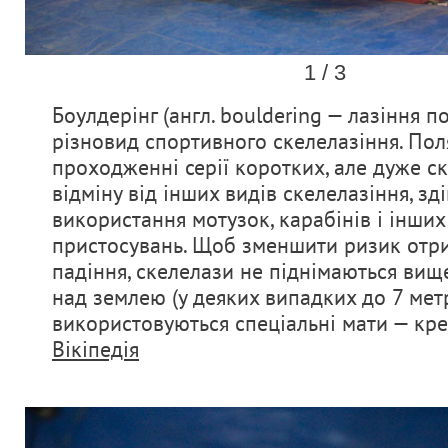
1 / 3
Боулдерінг (англ. bouldering — лазіння п
різновид спортивного скелелазіння. Пол
проходженні серії коротких, але дуже ск
відміну від інших видів скелелазіння, зд
використання мотузок, карабінів і інши
пристосувань. Щоб зменшити ризик отр
падіння, скелелази не піднімаються вище
над землею (у деяких випадких до 7 метр
використовуються спеціальні мати — кре
Вікіпедія