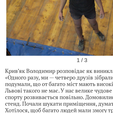
1 / 3
Крив’як Володимир розповідає як виникла
«Одного разу, ми — четверо друзів зібрали
подумали, що от багато міст мають високі 
Львові такого не має. У нас велике чудове
спорту розвивається повільно. Домовили
стенд. Почали шукати приміщення, думат
Хотілося, щоб багато людей мали змогу т