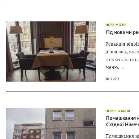
НОВЕ МІСЦЕ
Гід новими ре
Редакція відві
дізналася, як 
готують та скі
меню.
→
30.12.2013
ПОМЕШКАННЯ
Помешкання на
Східної Німеч
Помешкання на