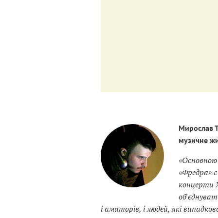
Мирослав 
музичне жи
«Основною 
«Фредра» є
концерти 
об'єднуват
і аматорів, і людей, які випадк