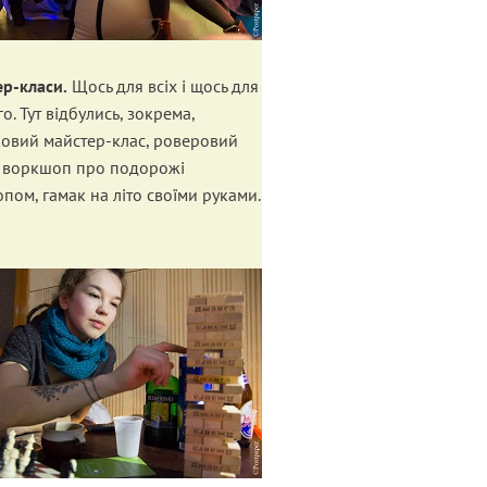
р-класи.
Щось для всіх і щось для
о. Тут відбулись, зокрема,
овий майстер-клас, роверовий
, воркшоп про подорожі
опом, гамак на літо своїми руками.