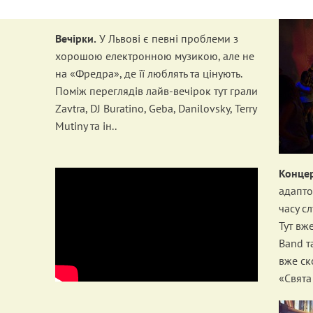
Вечірки.
У Львові є певні проблеми з
хорошою електронною музикою, але не
на «Фредра», де її люблять та цінують.
Поміж переглядів лайв-вечірок тут грали
Zavtra, DJ Buratino, Geba, Danilovsky, Terry
Mutiny та ін..
Концер
адапто
часу с
Тут вж
Band т
вже ск
«Свята