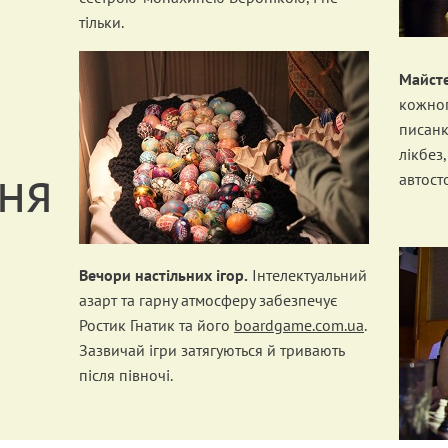
тільки.
Майсте
кожног
писанк
лікбез
ня
автост
Вечори настільних ігор.
Інтелектуальний
азарт та гарну атмосферу забезпечує
Ростик Гнатик та його
boardgame.com.ua
.
Зазвичай ігри затягуються й тривають
після півночі.