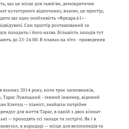
ять, що це місце для львів’ян, демократичне
ат культурного відпочинку, власне, це простір,
одати ще одну особливість «Фредра.61» -
ідвідувачі. Сам простір розташований за
ідси походить і його назва. Більшість заходів тут
ають до 23-24:00. В планах на літо - проведення
я взимку 2014 року, коли троє засновників,
, Тарас Лужецький - генний інженер, відомий
оман Клепуц — піаніст, знайшли потрібне
ендує для життя Тарас, в одній з двох кімнат
ьні — проходять усі заходи та зустрічі. Як і в
санвузол, в коридорі — місце для велосипедів та