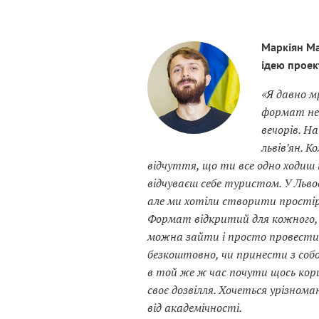
Маркіян Ма
ідею проек
«Я давно м
формат не
вечорів. Н
львів’ян. К
відчуття, що ти все одно ходиш
відчуваєш себе туристом. У Львов
але ми хотіли створити простір
Формат відкритий для кожного,
можна зайти і просто провести 
безкоштовно, чи принести з собо
в той же ж час почути щось кор
своє дозвілля. Хочеться урізнома
від академічності.