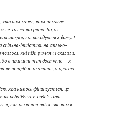
и, хто чим може, тим помагає.
им це крісло накрити. Бо, як
ові штуки, які викидують з дому. І
спільно-ініціативі, на спільно-
’явилося, які підтримали і сказали,
, бо в принципі тут доступно — я
ут не потрібно платити, я просто
єю, яка кимось фінансується, це
ативі небайдужих людей. Наш
фесій, але постійно підключаються