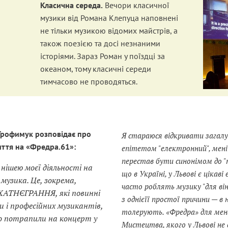
Класична середа.
Вечори класичної
музики від Романа Клепуца наповнені
не тільки музикою відомих майстрів, а
також поезією та досі незнаними
історіями. Зараз Роман у поїздці за
океаном, тому класичні середи
тимчасово не проводяться.
Трофимук розповідає про
Я стараюся відкривати загалу
ття на «Фредра.61»:
епітетом "електронний", мені
перестав бути синонімом до "
нішею моєї діяльності на
що в Україні, у Львові є цікав
 музика. Це, зокрема,
часто роблять музику "для вінч
ХАТНЄГРАННЯ, які повинні
з однієїї простої причини — в 
и і професійних музикантів,
толерують. «Фредра» для мен
ово потрапили на концерт у
Мистецтва, якого у Львові не 