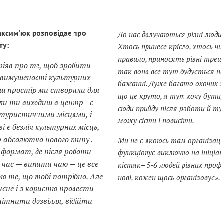
ксим’юк розповідає про
До нас долучаються різні люд
ту:
Хтось принесе крісло, хтось ч
правило, приносять різні треш
ріяв про те, щоб зробити
так воно все тут будується на 
вимушеності культурних
бажанні. Дуже багато охочих з
аш простір ми створили для
що це круто, я тут хочу бути
оли ти виходиш в центр - є
сюди прийду після роботи й т
 туристичними місцями, і
можу сісти і повисіти.
і є безліч культурних місць,
 абсолютно нового типу .
Ми не є якоюсь там організаці
 формат, де після роботи
функціонує виключно на ініці
час — випити чаю — це все
кістяк– 5-6 людей різних про
ю те, що тобі потрібно. Але
нові, кожен щось організовує».
исне і з користю провести
нітнити дозвілля, відійти