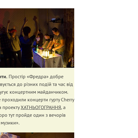
ти.
Простір «Фредра» добре
вується до різних подій та час від
лугує концертним майданчиком.
е проходили концерти гурту Cherry
а проекту
ХАТНЬОГОГРАННЯ
, а
оро тут пройде один з вечорів
 музики».