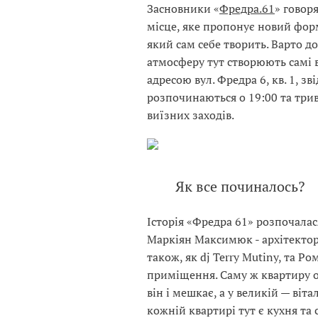
Засновники «
Фредра.61
» говор
місце, яке пропонує новий форм
який сам себе творить. Варто д
атмосферу тут створюють самі в
адресою вул. Фредра 6, кв. 1, зв
розпочинаються о 19:00 та трив
виїзних заходів.
Як все починалось?
Історія «Фредра 61» розпочалас
Маркіян Максимюк - архітектор
також, як dj Terry Mutiny, та Р
приміщення. Саму ж квартиру ор
він і мешкає, а у великій — вітал
кожній квартирі тут є кухня та 