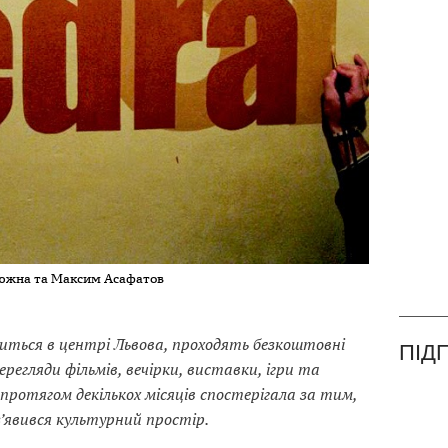
люжна та Максим Асафатов
диться в центрі Львова, проходять безкоштовні
ПІД
регляди фільмів, вечірки, виставки, ігри та
r протягом декількох місяців спостерігала за тим,
з’явився культурний простір.