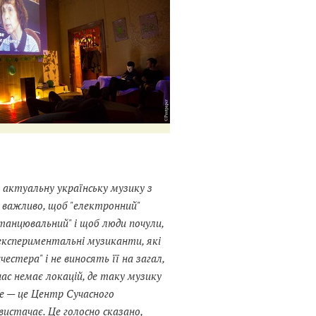
 актуальну українську музику з
 важливо, щоб "електронний"
танцювальний" і щоб люди почули,
і експериментальні музиканти, які
естера" і не виносять її на загал,
нас немає локацій, де таку музику
е — це Центр Сучасного
вистачає. Це голосно сказано,