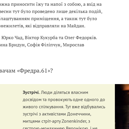
ожна приносити їжу та напої з собою, а вхід на
весни тут було проведено лише декілька подій,
блаштуванням приміщення, а також тут було
нежилетів, які відправляли на Майдан.
Юрко Чад, Віктор Кукурба та Олег Федорків.
ина Бридун, Софія Філіпчук, Мирослав
увачам «Фредра.61»?
Зустрічі.
Люди діляться власним
досвідом та провокують одне одного до
живого спілкування. Тут вже відбувались
зустрічі з активістами Донеччини,
митцями стріт-арту Zonenkinder, з
сестрою-монахинею Веронікою, і не